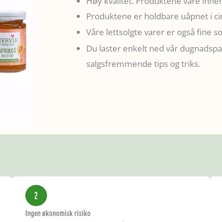
Høy kvalitet. Produktene våre inne
Produktene er holdbare uåpnet i c
Våre lettsolgte varer er også fine s
Du laster enkelt ned vår dugnadspa
salgsfremmende tips og triks.
Ingen økonomisk risiko