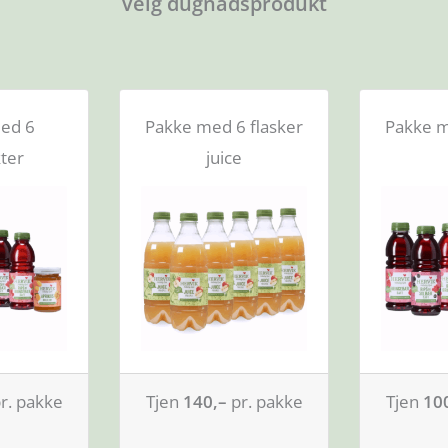
Velg dugnadsprodukt
ed 6
Pakke med 6 flasker
Pakke m
ter
juice
r. pakke
Tjen
140,–
pr. pakke
Tjen
10