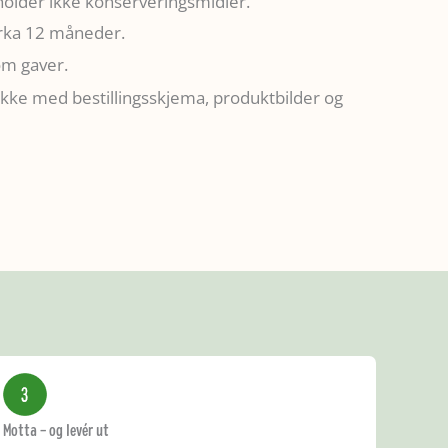
holder ikke konserveringsmidler.
irka 12 måneder.
om gaver.
kke med bestillingsskjema, produktbilder og
Motta – og levér ut