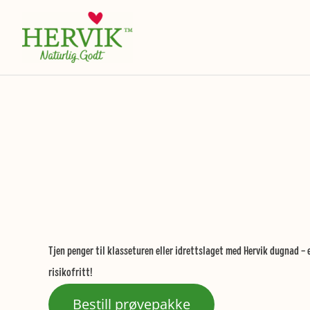
Hopp
rett
til
innholdet
Tjen penger til klasseturen eller idrettslaget med Hervik dugnad – 
risikofritt!
Bestill prøvepakke